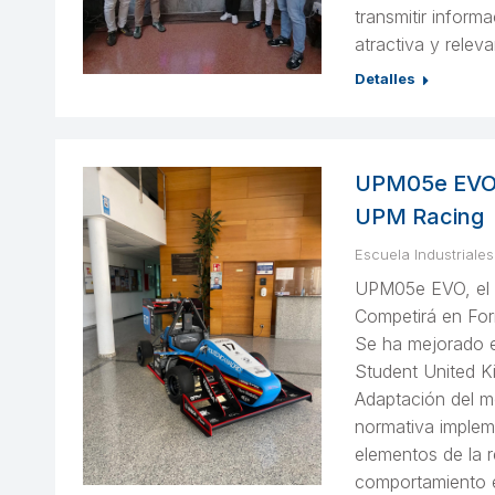
transmitir inform
atractiva y releva
Detalles
UPM05e EVO, 
UPM Racing
Escuela Industriales
UPM05e EVO, el 
Competirá en For
Se ha mejorado 
Student United Ki
Adaptación del m
normativa implem
elementos de la r
comportamiento e