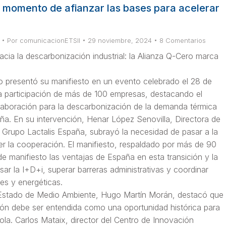
l momento de afianzar las bases para acelerar
Por
comunicacionETSII
29 noviembre, 2024
8 Comentarios
ia la descarbonización industrial: la Alianza Q-Cero marca
o presentó su manifiesto en un evento celebrado el 28 de
a participación de más de 100 empresas, destacando el
laboración para la descarbonización de la demanda térmica
aña. En su intervención, Henar López Senovilla, Directora de
l Grupo Lactalis España, subrayó la necesidad de pasar a la
er la cooperación. El manifiesto, respaldado por más de 90
 manifiesto las ventajas de España en esta transición y la
sar la I+D+i, superar barreras administrativas y coordinar
ales y energéticas.
 Estado de Medio Ambiente, Hugo Martín Morán, destacó que
ión debe ser entendida como una oportunidad histórica para
ñola. Carlos Mataix, director del Centro de Innovación