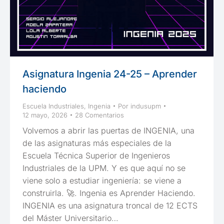
Asignatura Ingenia 24-25 – Aprender
haciendo
Escuela Industriales
,
Ingenia
Por
indusupm
12 mayo, 2026
28 Comentarios
Volvemos a abrir las puertas de INGENIA, una
de las asignaturas más especiales de la
Escuela Técnica Superior de Ingenieros
Industriales de la UPM. Y es que aquí no se
viene solo a estudiar ingeniería: se viene a
construirla. 🚀. Ingenia es Aprender Haciendo.
INGENIA es una asignatura troncal de 12 ECTS
del Máster Universitario…