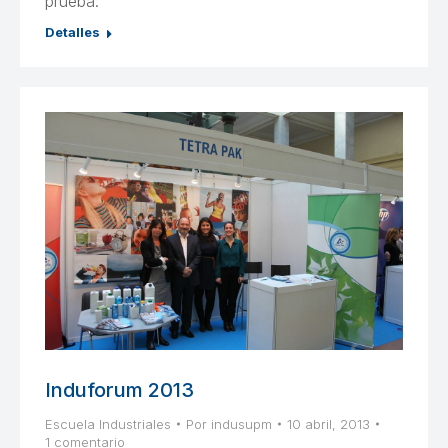
prueba.
Detalles
Induforum 2013
Escuela Industriales
Por
indusupm
10 abril, 2013
1 comentario