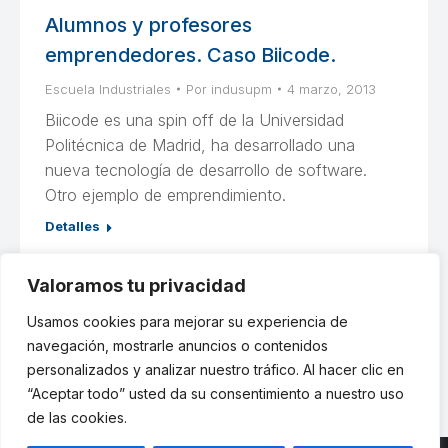
Alumnos y profesores
emprendedores. Caso Biicode.
Escuela Industriales
Por
indusupm
4 marzo, 2013
Biicode es una spin off de la Universidad
Politécnica de Madrid, ha desarrollado una
nueva tecnología de desarrollo de software.
Otro ejemplo de emprendimiento.
Detalles
Valoramos tu privacidad
Usamos cookies para mejorar su experiencia de
←
1
…
45
46
47
48
49
…
navegación, mostrarle anuncios o contenidos
59
→
personalizados y analizar nuestro tráfico. Al hacer clic en
“Aceptar todo” usted da su consentimiento a nuestro uso
de las cookies.