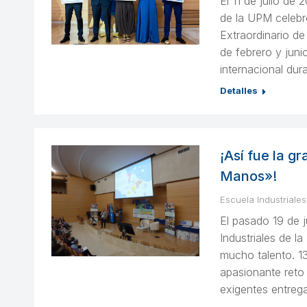
El 11 de julio de
de la UPM celebr
Extraordinario de
de febrero y jun
internacional du
Detalles
¡Así fue la gr
Manos»!
Escuela Industriales
El pasado 19 de j
Industriales de 
mucho talento. 1
apasionante reto 
exigentes entrega