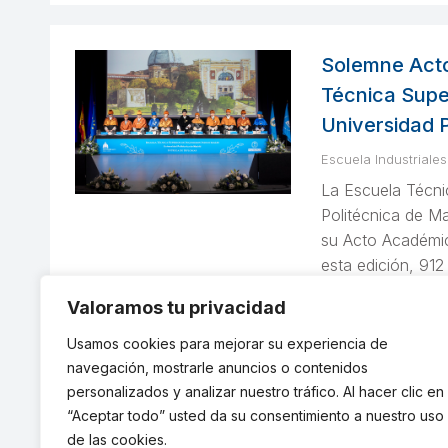
Solemne Acto
Técnica Super
Universidad 
Escuela Industriales
La Escuela Técnic
Politécnica de M
su Acto Académic
esta edición, 91
han asistido a la
Valoramos tu privacidad
Detalles
Usamos cookies para mejorar su experiencia de
navegación, mostrarle anuncios o contenidos
personalizados y analizar nuestro tráfico. Al hacer clic en
“Aceptar todo” usted da su consentimiento a nuestro uso
←
1
2
3
de las cookies.