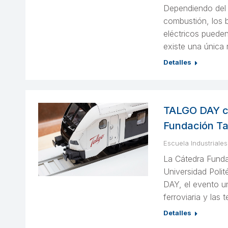
Dependiendo del 
combustión, los b
eléctricos pueden
existe una única 
Detalles
TALGO DAY ce
Fundación Ta
Escuela Industriales
La Cátedra Funda
Universidad Poli
DAY, el evento un
ferroviaria y las
Detalles