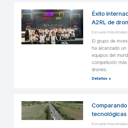
Éxito intern
A2RL de dro
Escuela Industriales
El grupo de inve
ha alcanzado un i
equipos del mund
competición más 
drones.
Detalles
Comparando l
tecnológicas 
Escuela Industriales