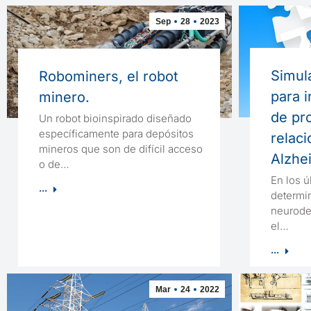
Sep
28
2023
Simul
Robominers, el robot
para i
minero.
de pr
Un robot bioinspirado diseñado
específicamente para depósitos
relac
mineros que son de difícil acceso
Alzhe
o de…
En los ú
...
determi
neurode
el…
...
Mar
24
2022