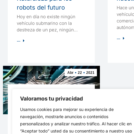
robots del futuro
Hace uno
vehícul
Hoy en día no existe ningún
comerci
vehículo submarino con la
autónom
destreza de un pez, ningún…
...
...
Abr
22
2021
Láseres, alumbrando la
Valoramos tu privacidad
industria del futuro
Usamos cookies para mejorar su experiencia de
¿Qué rayos es un láser? Los
navegación, mostrarle anuncios o contenidos
láseres son fuentes de luz artificial
personalizados y analizar nuestro tráfico. Al hacer clic en
con propiedades extraordinarias,…
“Aceptar todo” usted da su consentimiento a nuestro uso