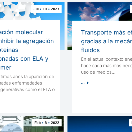
Jul
19
2023
ación molecular
Transporte más ef
nhibir la agregación
gracias a la mecá
oteínas
fluidos
ionadas con ELA y
En el actual contexto en
hace cada más más nece
imer
uso de medios…
ltimos años la aparición de
...
nadas enfermedades
generativas como el ELA o
Feb
8
2022