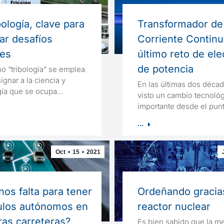
bología, clave para
Transformador de
ar desafíos
Corriente Continu
les
último reto de ele
de potencia
no “tribología” se emplea
ignar a la ciencia y
En las últimas dos déc
gía que se ocupa…
visto un cambio tecnoló
importante desde el pu
...
Oct
15
2021
os falta para tener
Ordeñando gracia
ulos autónomos en
reactor nuclear
ras carreteras?
Es bien sabido que la m