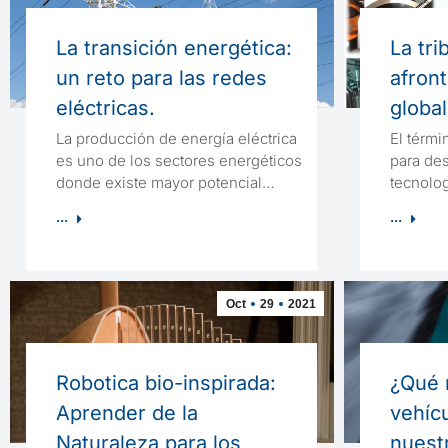
La transición energética:
La tri
un reto para las redes
afront
eléctricas.
globa
La producción de energía eléctrica
El térmi
es uno de los sectores energéticos
para des
donde existe mayor potencial…
tecnolo
...
...
Oct
29
2021
Robotica bio-inspirada:
¿Qué n
Aprender de la
vehíc
Naturaleza para los
nuest