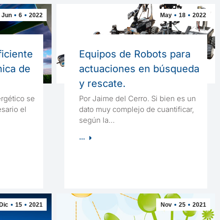
Jun
6
2022
May
18
2022
iciente
Equipos de Robots para
nica de
actuaciones en búsqueda
y rescate.
ergético se
Por Jaime del Cerro. Si bien es un
sario el
dato muy complejo de cuantificar,
según la…
...
Dic
15
2021
Nov
25
2021