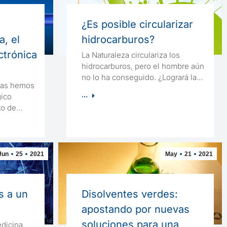
¿Es posible circularizar
a, el
hidrocarburos?
ctrónica
La Naturaleza circulariza los
hidrocarburos, pero el hombre aún
no lo ha conseguido. ¿Logrará la…
adas hemos
...
gico
nto de…
Jun
25
2021
May
21
2021
s a un
Disolventes verdes:
apostando por nuevas
soluciones para una
edicina