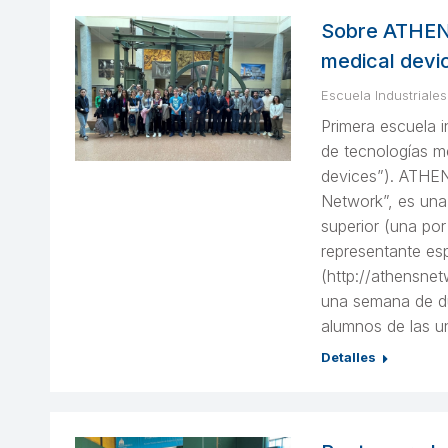
Sobre ATHENS
medical devi
Escuela Industriales
Primera escuela 
de tecnologías m
devices”). ATHE
Network”, es una
superior (una por
representante es
(http://athensnet
una semana de dur
alumnos de las un
Detalles