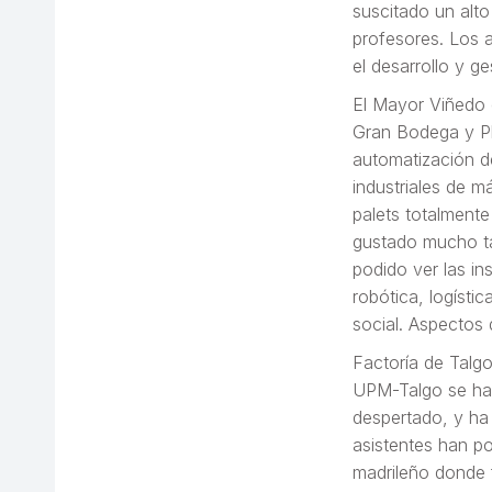
suscitado un alt
profesores. Los a
el desarrollo y ge
El Mayor Viñedo 
Gran Bodega y Pl
automatización d
industriales de 
palets totalmente
gustado mucho ta
podido ver las i
robótica, logísti
social. Aspectos 
Factoría de Talgo
UPM-Talgo se ha r
despertado, y ha
asistentes han po
madrileño donde 