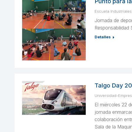
Punto para l
Escuela Industriales
Jornada de depor
Responsabilidad 
Detalles
Talgo Day 2
Universidad-Empre
El miércoles 22 d
jornada enmarcada
colaboración entr
Sala de la Maquin