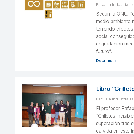
Escuela Industriales
Según la ONU, “e
medio ambiente n
teniendo efectos
social conseguid
degradación medi
futuro”.
Detalles
Libro “Grillet
Escuela Industriales
El profesor Rafae
“Grilletes invisib
superación tras s
da vida en este l