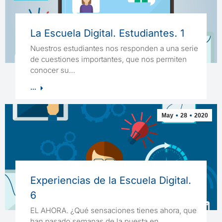
La Escuela Digital. Estudiantes. 1
Nuestros estudiantes nos responden a una serie
de cuestiones importantes, que nos permiten
conocer su…
...
May
28
2020
Experiencias de la Escuela Digital.
6
EL AHORA. ¿Qué sensaciones tienes ahora, que
han pasado semanas de la puesta en