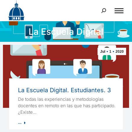
Buscar:
La Escuela Digital
Estás aquí:
Jul
1
2020
La Escuela Digital. Estudiantes. 3
De todas las experiencias y metodologías
docentes en remoto en las que has participado.
¿Existe…
...