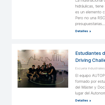
La multinacional
hidráulicas, tien
es un elemento cl
Pero no una RSC 
presupuestarias…
Detalles
Estudiantes 
Driving Chall
Escuela Industriales
El equipo AUTOPI
formado por estud
del Máster y Doc
lugar del Autono
Detalles