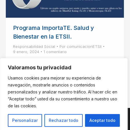
Programa ImportaTE. Salud y
Bienestar en la ETSII.
Responsabilidad Social
Por
comunicacionETSII
9 enero, 2024
1 comentario
El Programa ImportaTE tiene como propósito
Valoramos tu privacidad
hacer fácil la adquisición, elección y
mantenimiento de prácticas saludables.
Usamos cookies para mejorar su experiencia de
navegación, mostrarle anuncios o contenidos
personalizados y analizar nuestro tráfico. Al hacer clic en
“Aceptar todo” usted da su consentimiento a nuestro uso
de las cookies.
Personalizar
Rechazar todo
Aceptar todo
© ETSII UPM - una web de
believe