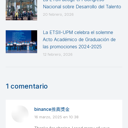
Nacional sobre Desarrollo del Talento
20 febrero, 2026
La ETSII-UPM celebra el solemne
Acto Académico de Graduación de
las promociones 2024-2025
12 febrero, 2026
1 comentario
binance推薦獎金
16 marzo, 2025 en 10:38
dice: