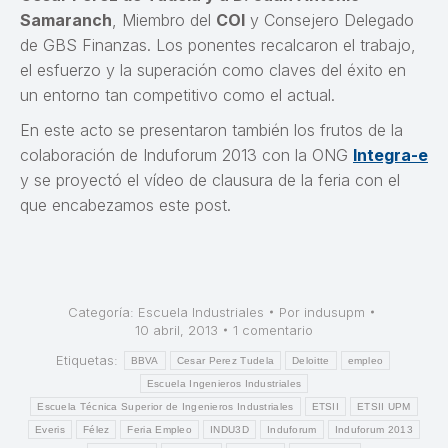
Samaranch
, Miembro del
COI
y Consejero Delegado
de GBS Finanzas. Los ponentes recalcaron el trabajo,
el esfuerzo y la superación como claves del éxito en
un entorno tan competitivo como el actual.
En este acto se presentaron también los frutos de la
colaboración de Induforum 2013 con la ONG
Integra-e
y se proyectó el vídeo de clausura de la feria con el
que encabezamos este post.
Categoría:
Escuela Industriales
Por
indusupm
10 abril, 2013
1 comentario
Etiquetas:
BBVA
Cesar Perez Tudela
Deloitte
empleo
Escuela Ingenieros Industriales
Escuela Técnica Superior de Ingenieros Industriales
ETSII
ETSII UPM
Everis
Félez
Feria Empleo
INDU3D
Induforum
Induforum 2013