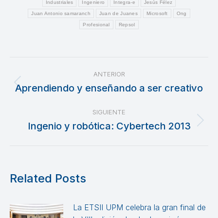
Industriales
Ingeniero
Integra-e
Jesús Félez
Juan Antonio samaranch
Juan de Juanes
Microsoft
Ong
Profesional
Repsol
Navegación
ANTERIOR
entre
Aprendiendo y enseñando a ser creativo
Publicación
anterior:
publicaciones
SIGUIENTE
Ingenio y robótica: Cybertech 2013
Publicación
siguiente:
Related Posts
La ETSII UPM celebra la gran final de