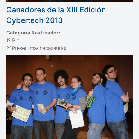
Ganadores de la XIII Edición
Cybertech 2013
Categoría Rastreador:
1º Bip!
2ºPreset (machacasaurio)