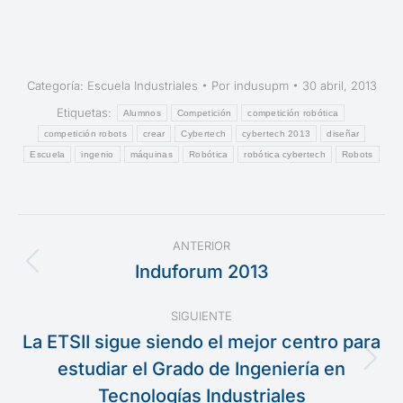
Categoría:
Escuela Industriales
Por
indusupm
30 abril, 2013
Etiquetas:
Alumnos
Competición
competición robótica
competición robots
crear
Cybertech
cybertech 2013
diseñar
Escuela
ingenio
máquinas
Robótica
robótica cybertech
Robots
Navegación
ANTERIOR
entre
Induforum 2013
Publicación
anterior:
publicaciones
SIGUIENTE
La ETSII sigue siendo el mejor centro para
estudiar el Grado de Ingeniería en
Publicación
siguiente:
Tecnologías Industriales