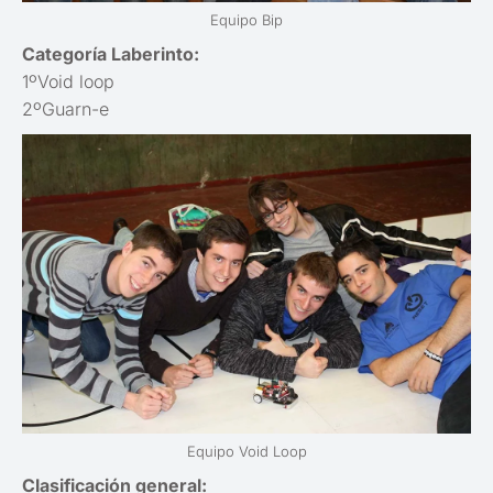
Equipo Bip
Categoría Laberinto:
1ºVoid loop
2ºGuarn-e
Equipo Void Loop
Clasificación general: