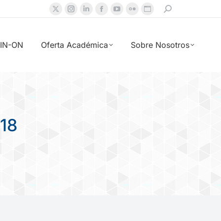
Buscar:
X
Instagram
Linkedin
Facebook
YouTube
Flickr
Sitio
page
page
page
page
page
page
web
opens
opens
opens
opens
opens
opens
page
 IN-ON
Oferta Académica
Sobre Nosotros
in
in
in
in
in
in
opens
new
new
new
new
new
new
in
window
window
window
window
window
window
new
window
18