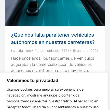
¿Qué nos falta para tener vehículos
autónomos en nuestras carreteras?
Investigación
Por
comunicacionETSII
15 octubre, 2021
Hace unos años, los fabricantes de vehículos
auguraban la comercialización de vehículos
autónomos nivel 4 en un plazo muy breve.
Valoramos tu privacidad
Usamos cookies para mejorar su experiencia de
navegación, mostrarle anuncios o contenidos
1
2
→
personalizados y analizar nuestro tráfico. Al hacer clic en
“Aceptar todo” usted da su consentimiento a nuestro uso