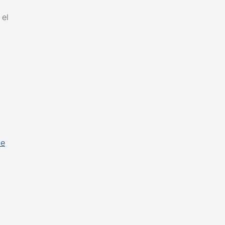
 el
de