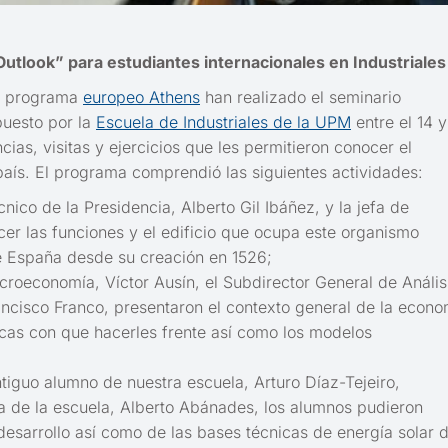
Outlook” para estudiantes internacionales en Industriales
el programa
europeo Athens
han realizado el seminario
puesto por la
Escuela de Industriales de la UPM
entre el 14 y
ias, visitas y ejercicios que les permitieron conocer el
o país. El programa comprendió las siguientes actividades:
cnico de la Presidencia, Alberto Gil Ibáñez, y la jefa de
cer las funciones y el edificio que ocupa este organismo
de España desde su creación en 1526;
croeconomía, Víctor Ausín, el Subdirector General de Anális
ncisco Franco, presentaron el contexto general de la econo
blicas con que hacerles frente así como los modelos
tiguo alumno de nuestra escuela, Arturo Díaz-Tejeiro,
a de la escuela, Alberto Abánades, los alumnos pudieron
desarrollo así como de las bases técnicas de energía solar 