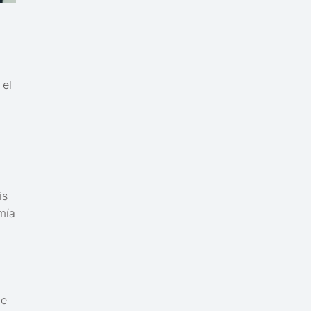
 el
is
mía
de