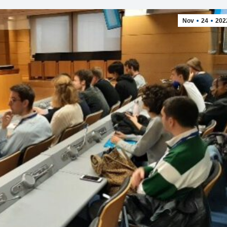
Nov
24
202