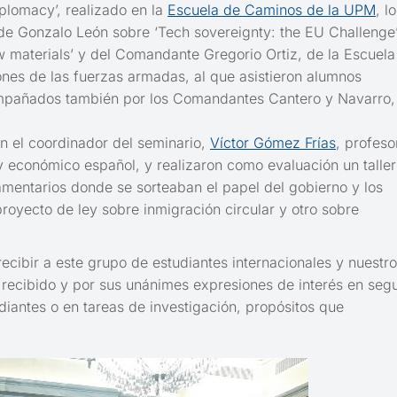
iplomacy’, realizado en la
Escuela de Caminos de la UPM
, l
e Gonzalo León sobre ‘Tech sovereignty: the EU Challenge’
w materials’ y del Comandante Gregorio Ortiz, de la Escuela
ciones de las fuerzas armadas, al que asistieron alumnos
compañados también por los Comandantes Cantero y Navarro,
n el coordinador del seminario,
Víctor Gómez Frías
, profeso
l y económico español, y realizaron como evaluación un taller
mentarios donde se sorteaban el papel del gobierno y los
proyecto de ley sobre inmigración circular y otro sobre
ecibir a este grupo de estudiantes internacionales y nuestro
 recibido y por sus unánimes expresiones de interés en segu
antes o en tareas de investigación, propósitos que