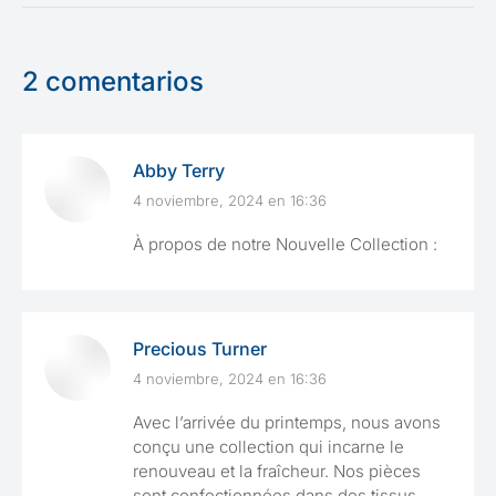
2 comentarios
Abby Terry
4 noviembre, 2024 en 16:36
dice:
À propos de notre Nouvelle Collection :
Precious Turner
4 noviembre, 2024 en 16:36
dice:
Avec l’arrivée du printemps, nous avons
conçu une collection qui incarne le
renouveau et la fraîcheur. Nos pièces
sont confectionnées dans des tissus