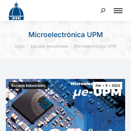
Buscar:
Microelectrónica UPM
Estás aquí:
Inicio
Escuela Industriales
Microelectrónica UPM
Escuela Industriales
Abr
9
2024