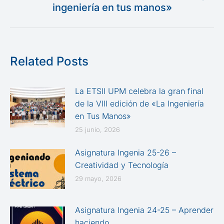
Publicación
ingeniería en tus manos»
siguiente:
Related Posts
La ETSII UPM celebra la gran final
de la VIII edición de «La Ingeniería
en Tus Manos»
25 junio, 2026
Asignatura Ingenia 25-26 –
Creatividad y Tecnología
29 mayo, 2026
Asignatura Ingenia 24-25 – Aprender
haciendo