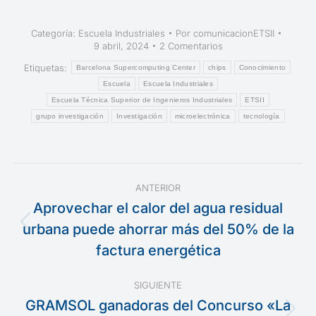
Categoría:
Escuela Industriales
Por
comunicacionETSII
9 abril, 2024
2 Comentarios
Etiquetas:
Barcelona Supercomputing Center
chips
Conocimiento
Escuela
Escuela Industriales
Escuela Técnica Superior de Ingenieros Industriales
ETSII
grupo investigación
Investigación
microelectrónica
tecnología
Navegación
ANTERIOR
entre
Aprovechar el calor del agua residual
urbana puede ahorrar más del 50% de la
Publicación
publicaciones
anterior:
factura energética
SIGUIENTE
GRAMSOL ganadoras del Concurso «La