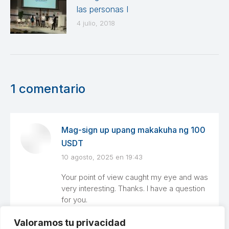
las personas I
4 julio, 2018
1 comentario
Mag-sign up upang makakuha ng 100
USDT
10 agosto, 2025 en 19:43
dice:
Your point of view caught my eye and was
very interesting. Thanks. I have a question
for you.
Valoramos tu privacidad