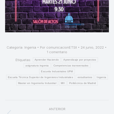
Categoría:
Ingenia
Por
comunicacionETSII
24 junio, 2022
1 comentario
Etiquetas:
Aprender Haciendo
Aprendizaje por proyectos
asignatura ingenia
Competencias transversales
Escuela Industriales UPM
Escuela Técnica Superior de Ingenieros Industriales
estudiantes
Ingenia
Master en Ingeniería Industrial
MII
Politécnica de Madrid
Navegación
ANTERIOR