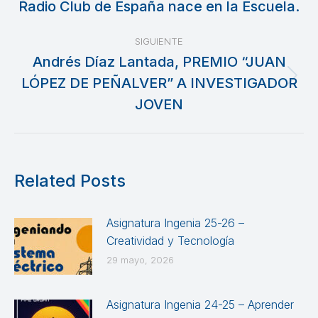
entre
Radio Club de España nace en la Escuela.
Publicación
anterior:
publicaciones
SIGUIENTE
Andrés Díaz Lantada, PREMIO “JUAN
LÓPEZ DE PEÑALVER” A INVESTIGADOR
Publicación
siguiente:
JOVEN
Related Posts
Asignatura Ingenia 25-26 –
Creatividad y Tecnología
29 mayo, 2026
Asignatura Ingenia 24-25 – Aprender