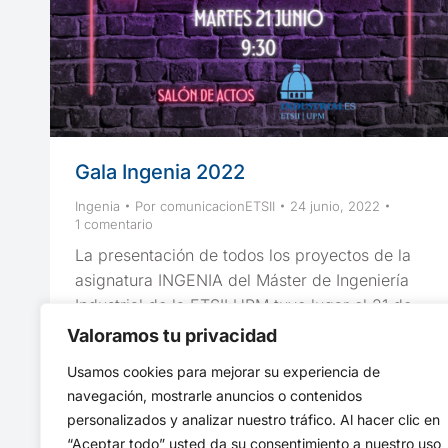
Gala Ingenia 2022
Ingenia
Por
comunicacionETSII
24 junio, 2022
1 comentario
La presentación de todos los proyectos de la
asignatura INGENIA del Máster de Ingeniería
Industrial de la ETSII UPM tuvo lugar el 21 de
junio de 2022. Con el título «De copas con
Valoramos tu privacidad
Ingenia» los estudiantes han creado y
Usamos cookies para mejorar su experiencia de
representado una mini obra teatral en la que,
navegación, mostrarle anuncios o contenidos
con mucho humos, van presentando todos y
personalizados y analizar nuestro tráfico. Al hacer clic en
cada uno de los proyectos.
“Aceptar todo” usted da su consentimiento a nuestro uso