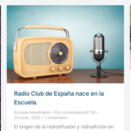
Radio Club de España nace en la
Escuela.
Escuela Industriales
Por
comunicacionETSII
24 junio, 2022
1 comentario
El origen de la radiodifusión y radioafición en