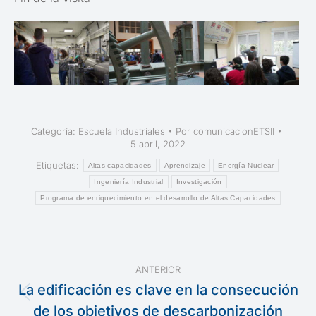
Categoría:
Escuela Industriales
Por
comunicacionETSII
5 abril, 2022
Etiquetas:
Altas capacidades
Aprendizaje
Energía Nuclear
Ingeniería Industrial
Investigación
Programa de enriquecimiento en el desarrollo de Altas Capacidades
Navegación
ANTERIOR
entre
La edificación es clave en la consecución
Publicación
de los objetivos de descarbonización