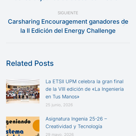
publicaciones
anterior:
SIGUIENTE
Carsharing Encouragement ganadores de
Publicación
la II Edición del Energy Challenge
siguiente:
Related Posts
La ETSII UPM celebra la gran final
de la VIII edición de «La Ingeniería
en Tus Manos»
25 junio, 2026
Asignatura Ingenia 25-26 –
Creatividad y Tecnología
29 mayo, 2026