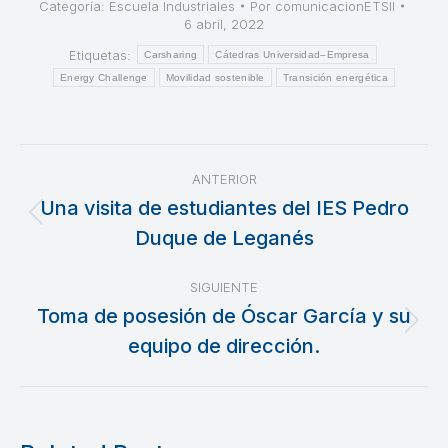
Categoría:
Escuela Industriales
Por
comunicacionETSII
6 abril, 2022
Etiquetas:
Carsharing
Cátedras Universidad–Empresa
Energy Challenge
Movilidad sostenible
Transición energética
Navegación
ANTERIOR
entre
Una visita de estudiantes del IES Pedro
Publicación
Duque de Leganés
publicaciones
anterior:
SIGUIENTE
Toma de posesión de Óscar García y su
Publicación
equipo de dirección.
siguiente: