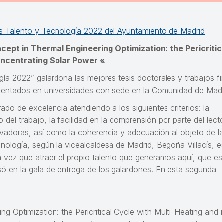
s Talento y Tecnología 2022 del Ayuntamiento de Madrid
ept in Thermal Engineering Optimization: the Pericritic
Concentrating Solar Power «
ía 2022” galardona las mejores tesis doctorales y trabajos fi
esentados en universidades con sede en la Comunidad de Madr
do de excelencia atendiendo a los siguientes criterios: la
o del trabajo, la facilidad en la comprensión por parte del lect
ovadoras, así como la coherencia y adecuación al objeto de l
nología, según la vicealcaldesa de Madrid, Begoña Villacís, e
a vez que atraer el propio talento que generamos aquí, que es
ó en la gala de entrega de los galardones. En esta segunda
 Optimization: the Pericritical Cycle with Multi-Heating and i