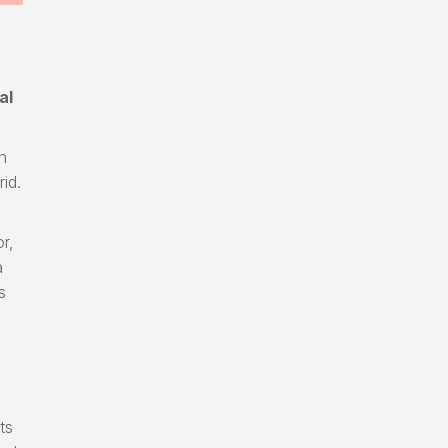
al
n
id.
or,
a
s
ts