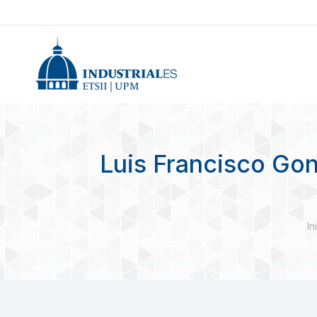
Luis Francisco Gonz
E
In