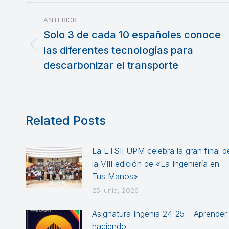
Navegación
ANTERIOR
entre
Solo 3 de cada 10 españoles conoce
las diferentes tecnologías para
Publicación
publicaciones
anterior:
descarbonizar el transporte
Related Posts
La ETSII UPM celebra la gran final d
la VIII edición de «La Ingeniería en
Tus Manos»
25 junio, 2026
Asignatura Ingenia 24-25 – Aprender
haciendo