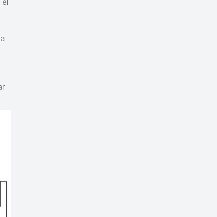
 el
la
ar