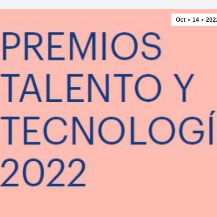
Oct
14
202