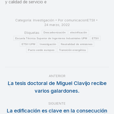
y calidad de servicio e
Categoría:
Investigación
Por
comunicacionETSII
24 marzo, 2022
Etiquetas:
Descarbonización
electrificación
Escuela Técnica Superior de Ingenieros Industriales UPM
ETSII
ETSII UPM
Investigación
Neutralidad de emisiones
Pacto verde europeo
Transición energética
Navegación
ANTERIOR
entre
La tesis doctoral de Miguel Clavijo recibe
Publicación
varios galardones.
publicaciones
anterior:
SIGUIENTE
La edificación es clave en la consecución