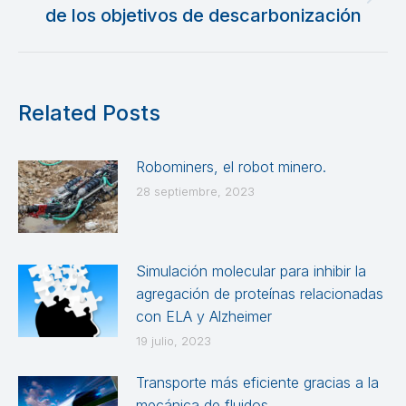
Publicación
de los objetivos de descarbonización
siguiente:
Related Posts
Robominers, el robot minero.
28 septiembre, 2023
Simulación molecular para inhibir la
agregación de proteínas relacionadas
con ELA y Alzheimer
19 julio, 2023
Transporte más eficiente gracias a la
mecánica de fluidos