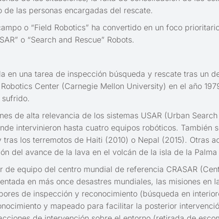
jo de las personas encargadas del rescate.
 campo o “Field Robotics” ha convertido en un foco prioritar
“SAR” o “Search and Rescue” Robots.
a en una tarea de inspección búsqueda y rescate tras un des
 Robotics Center (Carnegie Mellon University) en el año 1979
 sufrido.
es de alta relevancia de los sistemas USAR (Urban Search a
e intervinieron hasta cuatro equipos robóticos. También se 
y tras los terremotos de Haiti (2010) o Nepal (2015). Otras
n del avance de la lava en el volcán de la isla de la Palma
er de equipo del centro mundial de referencia CRASAR (Cent
ntada en más once desastres mundiales, las misiones en las
res de inspección y reconocimiento (búsqueda en interiores
nocimiento y mapeado para facilitar la posterior intervenci
cciones de intervención sobre el entorno (retirada de escom