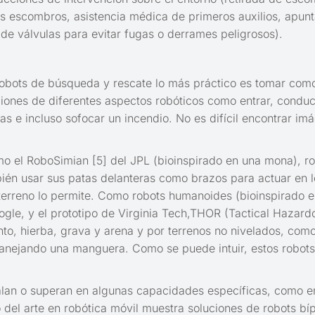
os escombros, asistencia médica de primeros auxilios, apun
e válvulas para evitar fugas o derrames peligrosos).
s robots de búsqueda y rescate lo más práctico es tomar com
ciones de diferentes aspectos robóticos como entrar, conduc
tas e incluso sofocar un incendio. No es difícil encontrar i
o el RoboSimian [5] del JPL (bioinspirado en una mona), ro
ién usar sus patas delanteras como brazos para actuar en l
terreno lo permite. Como robots humanoides (bioinspirado 
le, y el prototipo de Virginia Tech,THOR (Tactical Hazard
o, hierba, grava y arena y por terrenos no nivelados, como 
anejando una manguera. Como se puede intuir, estos robots 
alan o superan en algunas capacidades específicas, como en 
o del arte en robótica móvil muestra soluciones de robots b