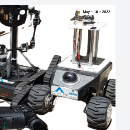
May
18
2022