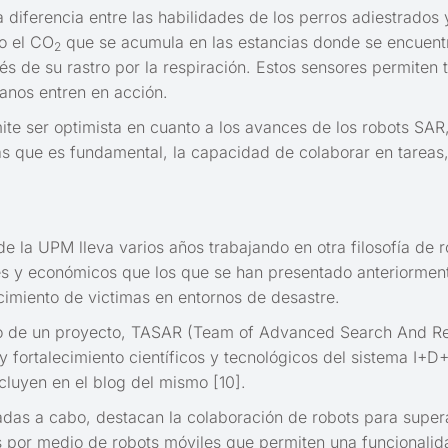
a diferencia entre las habilidades de los perros adiestrados
o el CO
que se acumula en las estancias donde se encuentr
2
és de su rastro por la respiración. Estos sensores permite
anos entren en acción.
te ser optimista en cuanto a los avances de los robots SAR,
 que es fundamental, la capacidad de colaborar en tareas, 
de la UPM lleva varios años trabajando en otra filosofía de
es y económicos que los que se han presentado anteriorment
imiento de victimas en entornos de desastre.
exto de un proyecto, TASAR (Team of Advanced Search And Re
fortalecimiento científicos y tecnológicos del sistema I+D+
cluyen en el blog del mismo [10].
vadas a cabo, destacan la colaboración de robots para supe
es por medio de robots móviles que permiten una funcionalid