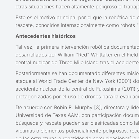
otras situaciones hacen altamente peligroso el traba
Este es el motivo principal por el que la robótica de
rescate, conocidos internacionalmente como robots 
Antecedentes históricos
Tal vez, la primera intervención robótica documentad
desarrollados por William “Red” Whittaker en el Field
central nuclear de Three Mile Island tras el accidente
Posteriormente se han documentado diferentes mision
ataque al World Trade Center de New York (2001) dond
accidente nuclear de la central de Fukushima (2011) 
protagonizadas por el uso de drones para la evaluació
De acuerdo con Robin R. Murphy [3], directora y líd
Universidad de Texas A&M, con participación docume
búsqueda y rescate pueden ser clasificadas como labo
victimas o elementos potencialmente peligrosos, reco
de las estructuras o repetidor de comunicaciones) o a