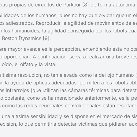
ias propias de circuitos de Parkour [8] de forma autónoma.
habilidades de los humanos, pues no hay que olvidar que un 
ros adiestrados. Reproducir la agilidad de movimientos de e
e con los humanoides, la agilidad conseguida por los robot
e Boston Dynamics [9].
iere mayor avance es la percepción, entendiendo ésta no c
oporcionan. A continuación, se va a realizar una breve rese
ído, el olfato y la vista.
 altísima resolución, no tan elevada como la del ojo humano
n la ayuda de ópticas adecuadas, permiten a los robots obt
 infrarrojos (que utilizan las cámaras térmicas para detect
 No obstante, como se ha mencionado anteriormente, es la pe
as como las redes neuronales convolucionales están resultan
on una altísima sensibilidad y se dispone en el mercado de 
cisión, lo que permitiría detectar victimas que pidieran auxi