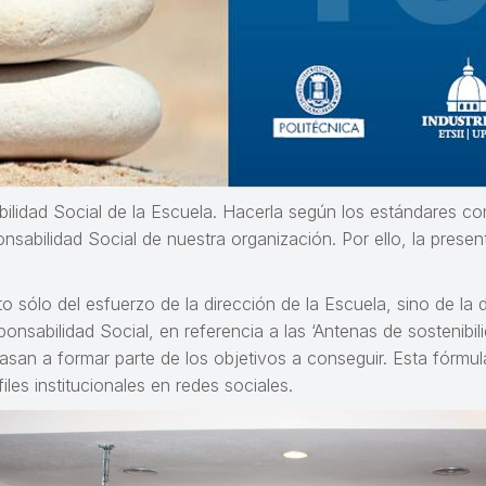
ilidad Social de la Escuela. Hacerla según los estándares comu
onsabilidad Social de nuestra organización. Por ello, la pre
 sólo del esfuerzo de la dirección de la Escuela, sino de la d
onsabilidad Social, en referencia a las ‘Antenas de sostenibil
san a formar parte de los objetivos a conseguir. Esta fórmula
les institucionales en redes sociales.