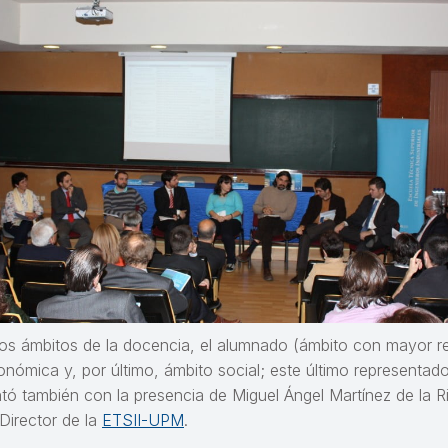
 ámbitos de la docencia, el alumnado (ámbito con mayor repr
onómica y, por último, ámbito social; este último representado
ntó también con la presencia de Miguel Ángel Martínez de la 
 Director de la
ETSII-UPM
.