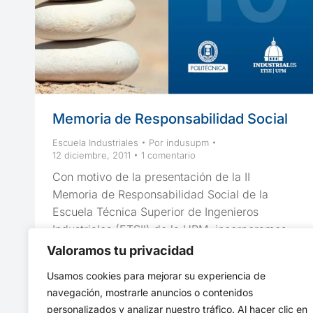
Memoria de Responsabilidad Social
Escuela Industriales
Por
indusupm
12 diciembre, 2011
1 comentario
Con motivo de la presentación de la II
Memoria de Responsabilidad Social de la
Escuela Técnica Superior de Ingenieros
Industriales (ETSII) de la UPM, incorporamos
al blog un apartado en el que podemos
Valoramos tu privacidad
encontrar un extracto de la misma. Dentro de
Usamos cookies para mejorar su experiencia de
«Sobre Nosotros» podemos encontrar
navegación, mostrarle anuncios o contenidos
«Memoria de Responsabilidad Social»
personalizados y analizar nuestro tráfico. Al hacer clic en