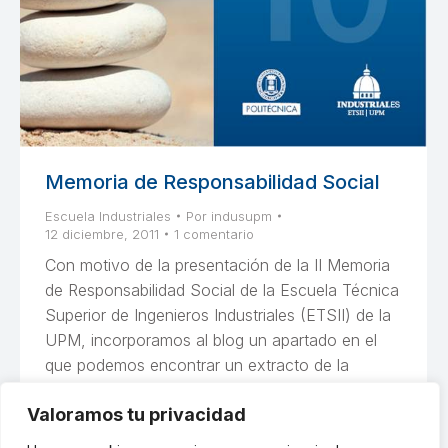
Memoria de Responsabilidad Social
Escuela Industriales
Por
indusupm
12 diciembre, 2011
1 comentario
Con motivo de la presentación de la II Memoria
de Responsabilidad Social de la Escuela Técnica
Superior de Ingenieros Industriales (ETSII) de la
UPM, incorporamos al blog un apartado en el
que podemos encontrar un extracto de la
misma. Dentro de «Sobre Nosotros» podemos
Valoramos tu privacidad
encontrar «Memoria de Responsabilidad Social»
Además, unos días después de la…