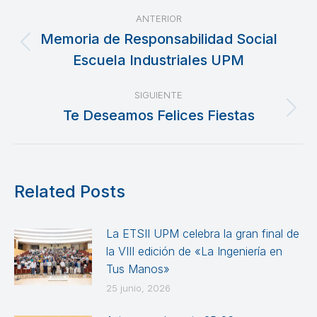
Navegación
ANTERIOR
entre
Memoria de Responsabilidad Social
Publicación
Escuela Industriales UPM
publicaciones
anterior:
SIGUIENTE
Te Deseamos Felices Fiestas
Publicación
siguiente:
Related Posts
La ETSII UPM celebra la gran final de
la VIII edición de «La Ingeniería en
Tus Manos»
25 junio, 2026