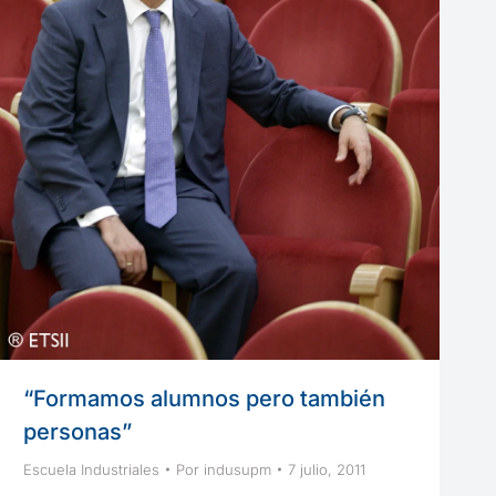
“Formamos alumnos pero también
personas”
Escuela Industriales
Por
indusupm
7 julio, 2011