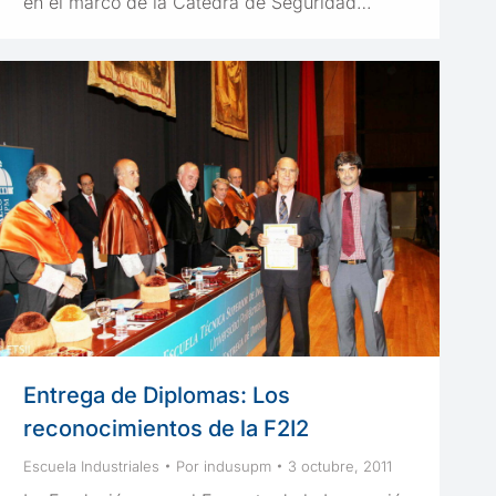
en el marco de la Cátedra de Seguridad…
Entrega de Diplomas: Los
reconocimientos de la F2I2
Escuela Industriales
Por
indusupm
3 octubre, 2011