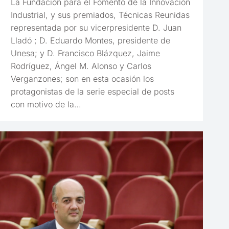
La Fundación para el Fomento de la Innovación
Industrial, y sus premiados, Técnicas Reunidas
representada por su vicerpresidente D. Juan
Lladó ; D. Eduardo Montes, presidente de
Unesa; y D. Francisco Blázquez, Jaime
Rodríguez, Ángel M. Alonso y Carlos
Verganzones; son en esta ocasión los
protagonistas de la serie especial de posts
con motivo de la…