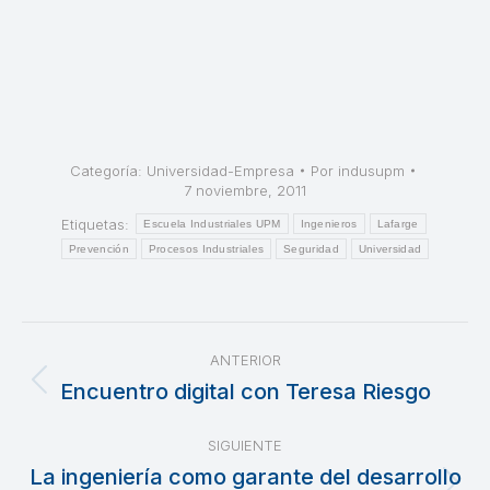
Categoría:
Universidad-Empresa
Por
indusupm
7 noviembre, 2011
Etiquetas:
Escuela Industriales UPM
Ingenieros
Lafarge
Prevención
Procesos Industriales
Seguridad
Universidad
Navegación
ANTERIOR
entre
Encuentro digital con Teresa Riesgo
Publicación
anterior:
publicaciones
SIGUIENTE
La ingeniería como garante del desarrollo