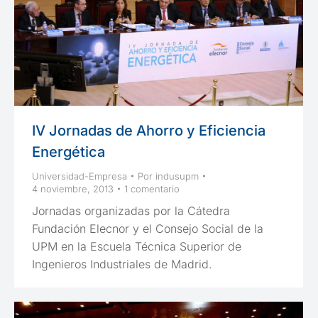
IV Jornadas de Ahorro y Eficiencia
Energética
Universidad-Empresa
Por
indusupm
4 noviembre, 2013
1 comentario
Jornadas organizadas por la Cátedra
Fundación Elecnor y el Consejo Social de la
UPM en la Escuela Técnica Superior de
Ingenieros Industriales de Madrid.