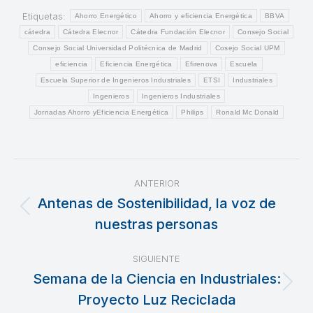
Etiquetas:
Ahorro Energético
Ahorro y eficiencia Energética
BBVA
cátedra
Cátedra Elecnor
Cátedra Fundación Elecnor
Consejo Social
Consejo Social Universidad Politécnica de Madrid
Cosejo Social UPM
eficiencia
Eficiencia Energética
Efirenova
Escuela
Escuela Superior de Ingenieros Industriales
ETSI
Industriales
Ingenieros
Ingenieros Industriales
Jornadas Ahorro yEficiencia Energética
Philips
Ronald Mc Donald
Navegación
ANTERIOR
entre
Antenas de Sostenibilidad, la voz de
Publicación
nuestras personas
publicaciones
anterior:
SIGUIENTE
Semana de la Ciencia en Industriales:
Publicación
Proyecto Luz Reciclada
siguiente: