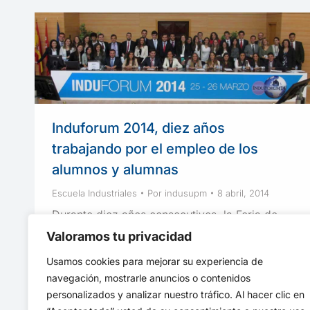
Induforum 2014, diez años
trabajando por el empleo de los
alumnos y alumnas
Escuela Industriales
Por
indusupm
8 abril, 2014
Durante diez años consecutivos, la Feria de
Empleo INDUFORUM, organizada por alumnos
Valoramos tu privacidad
y coordinada por la Oficina de Empleo de la
Usamos cookies para mejorar su experiencia de
Escuela, atrae a las empresas más
navegación, mostrarle anuncios o contenidos
importantes
personalizados y analizar nuestro tráfico. Al hacer clic en