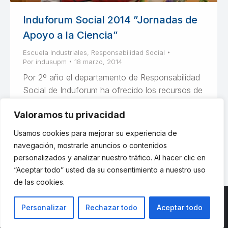
Induforum Social 2014 ”Jornadas de
Apoyo a la Ciencia”
Escuela Industriales
,
Responsabilidad Social
Por
indusupm
18 marzo, 2014
Por 2º año el departamento de Responsabilidad
Social de Induforum ha ofrecido los recursos de
los que dispone para acercar Ciencia y
Valoramos tu privacidad
Universidad a adolescentes con necesidades de
apoyo académico.
Usamos cookies para mejorar su experiencia de
navegación, mostrarle anuncios o contenidos
personalizados y analizar nuestro tráfico. Al hacer clic en
“Aceptar todo” usted da su consentimiento a nuestro uso
de las cookies.
Personalizar
Rechazar todo
Aceptar todo
© ETSII UPM - una web de
believe