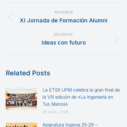
Navegación
ANTERIOR
entre
XI Jornada de Formación Alumni
Publicación
anterior:
publicaciones
SIGUIENTE
Ideas con futuro
Publicación
siguiente:
Related Posts
La ETSII UPM celebra la gran final de
la VIII edición de «La Ingeniería en
Tus Manos»
25 junio, 2026
Asignatura Ingenia 25-26 –