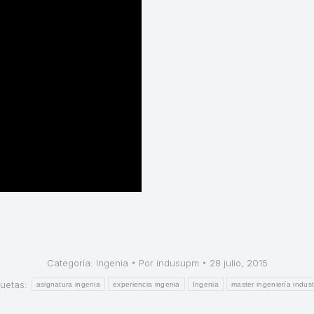
Categoría:
Ingenia
Por
indusupm
28 julio, 2015
quetas:
asignatura ingenia
experiencia ingenia
Ingenia
master ingeniería indust