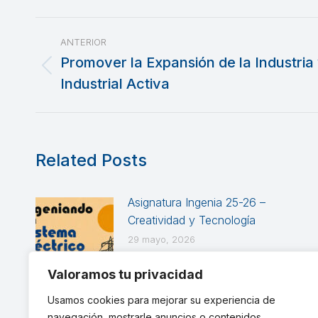
Navegación
ANTERIOR
entre
Promover la Expansión de la Industria 
Publicación
Industrial Activa
publicaciones
anterior:
Related Posts
Asignatura Ingenia 25-26 –
Creatividad y Tecnología
29 mayo, 2026
Valoramos tu privacidad
El poster científico: Los
Usamos cookies para mejorar su experiencia de
proyectos Ingenia en cartel
navegación, mostrarle anuncios o contenidos