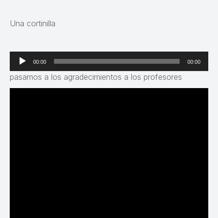
Una cortinilla
Reproductor
00:00
00:00
de
pasamos a los agradecimientos a los profesores
audio