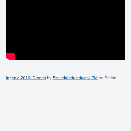
Ingenia 2016: Drones
by
EscuelaIndustrialesUPM
on Scribd