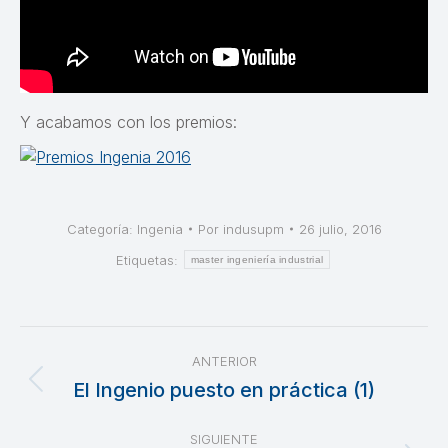
Y acabamos con los premios:
Categoría:
Ingenia
Por
indusupm
26 julio, 2016
Etiquetas:
master ingeniería industrial
Navegación
ANTERIOR
entre
El Ingenio puesto en práctica (1)
Publicación
anterior:
publicaciones
SIGUIENTE