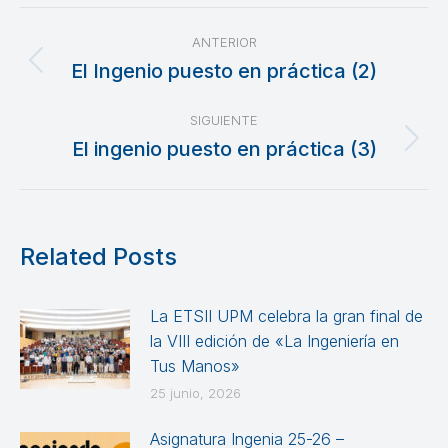
Navegación
ANTERIOR
entre
El Ingenio puesto en práctica (2)
Publicación
anterior:
publicaciones
SIGUIENTE
El ingenio puesto en práctica (3)
Publicación
siguiente:
Related Posts
La ETSII UPM celebra la gran final de
la VIII edición de «La Ingeniería en
Tus Manos»
25 junio, 2026
Asignatura Ingenia 25-26 –