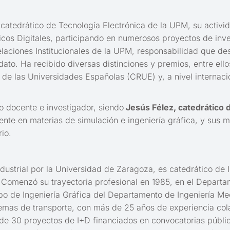
y catedrático de Tecnología Electrónica de la UPM, su activ
icos Digitales, participando en numerosos proyectos de inve
elaciones Institucionales de la UPM, responsabilidad que 
. Ha recibido diversas distinciones y premios, entre ellos
 de las Universidades Españolas (CRUE) y, a nivel internaci
 docente e investigador, siendo
Jesús Félez, catedrático 
nte en materias de simulación e ingeniería gráfica, y sus 
io.
industrial por la Universidad de Zaragoza, es catedrático de
. Comenzó su trayectoria profesional en 1985, en el Departa
po de Ingeniería Gráfica del Departamento de Ingeniería Mec
istemas de transporte, con más de 25 años de experiencia co
s de 30 proyectos de I+D financiados en convocatorias públi