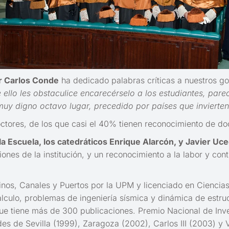
r Carlos Conde
ha dedicado palabras críticas a nuestros g
ue ello les obstaculice encarecérselo a los estudiantes, pa
 muy digno octavo lugar, precedido por países que inviert
ctores, de los que casi el 40% tienen reconocimiento de do
a Escuela, los catedráticos Enrique Alarcón, y Javier Uc
ones de la institución, y un reconocimiento a la labor y contr
nos, Canales y Puertos por la UPM y licenciado en Ciencias
lculo, problemas de ingeniería sísmica y dinámica de estru
 que tiene más de 300 publicaciones. Premio Nacional de In
es de Sevilla (1999), Zaragoza (2002), Carlos III (2003) y 