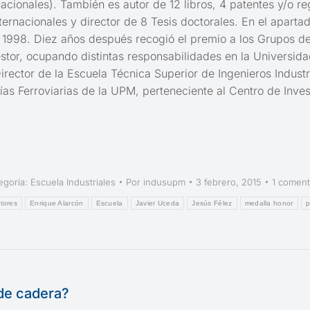
cionales). También es autor de 12 libros, 4 patentes y/o re
ernacionales y director de 8 Tesis doctorales. En el aparta
o 1998. Diez años después recogió el premio a los Grupos 
stor, ocupando distintas responsabilidades en la Universida
irector de la Escuela Técnica Superior de Ingenieros Indus
ías Ferroviarias de la UPM, perteneciente al Centro de Inve
egoría:
Escuela Industriales
Por
indusupm
3 febrero, 2015
1 coment
tores
Enrique Alarcón
Escuela
Javier Uceda
Jesús Félez
medalla honor
p
de cadera?
Publicación