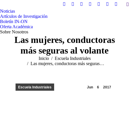
B
X
Instagram
Linkedin
Facebook
YouTube
Flickr
Sitio
Noticias
page
page
page
page
page
page
web
Artículos de Investigación
opens
opens
opens
opens
opens
opens
page
Boletín IN-ON
in
in
in
in
in
in
opens
Oferta Académica
Sobre Nosotros
new
new
new
new
new
new
in
Las mujeres, conductoras
window
window
window
window
window
window
new
windo
más seguras al volante
Estás aquí:
Inicio
Escuela Industriales
Las mujeres, conductoras más seguras…
Escuela Industriales
Jun
6
2017