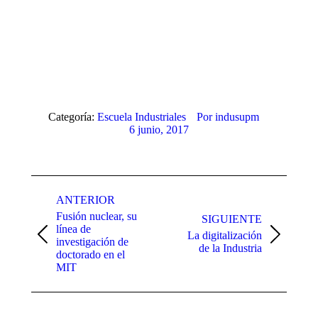
Categoría:
Escuela Industriales
Por
indusupm
6 junio, 2017
Navegación
ANTERIOR
entre
Fusión nuclear, su
SIGUIENTE
publicaciones
línea de
La digitalización
Publicación
Publicación
investigación de
de la Industria
anterior:
siguiente:
doctorado en el
MIT