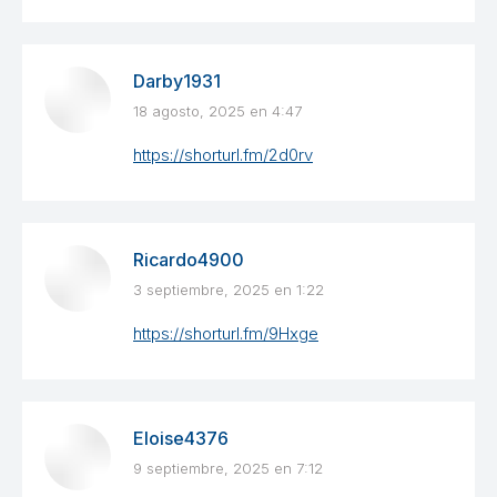
Darby1931
18 agosto, 2025 en 4:47
dice:
https://shorturl.fm/2d0rv
Ricardo4900
3 septiembre, 2025 en 1:22
dice:
https://shorturl.fm/9Hxge
Eloise4376
9 septiembre, 2025 en 7:12
dice: