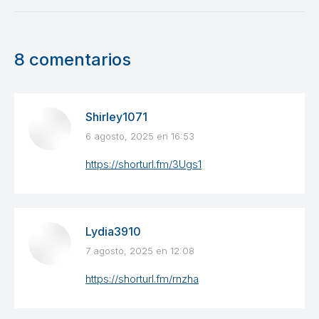
8 comentarios
Shirley1071
6 agosto, 2025 en 16:53
dice:
https://shorturl.fm/3Ugs1
Lydia3910
7 agosto, 2025 en 12:08
dice:
https://shorturl.fm/rnzha