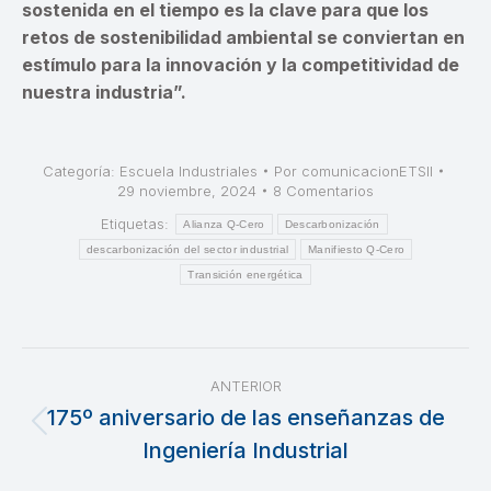
sostenida en el tiempo es la clave para que los
retos de sostenibilidad ambiental se conviertan en
estímulo para la innovación y la competitividad de
nuestra industria”.
Categoría:
Escuela Industriales
Por
comunicacionETSII
29 noviembre, 2024
8 Comentarios
Etiquetas:
Alianza Q-Cero
Descarbonización
descarbonización del sector industrial
Manifiesto Q-Cero
Transición energética
Navegación
ANTERIOR
entre
175º aniversario de las enseñanzas de
Publicación
Ingeniería Industrial
publicaciones
anterior: