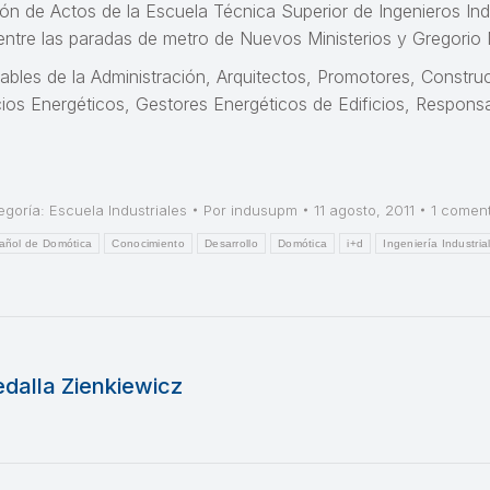
lón de Actos de la Escuela Técnica Superior de Ingenieros Ind
 entre las paradas de metro de Nuevos Ministerios y Gregorio
ables de la Administración, Arquitectos, Promotores, Construc
ios Energéticos, Gestores Energéticos de Edificios, Responsa
egoría:
Escuela Industriales
Por
indusupm
11 agosto, 2011
1 coment
añol de Domótica
Conocimiento
Desarrollo
Domótica
i+d
Ingeniería Industria
edalla Zienkiewicz
Publicación
siguiente: