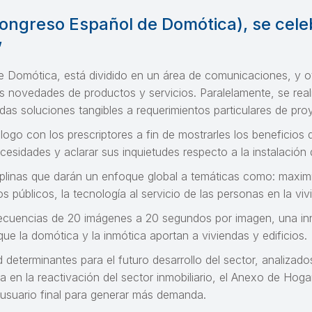
ongreso Español de Domótica), se celeb
”
e Domótica, está dividido en un área de comunicaciones, y o
 novedades de productos y servicios. Paralelamente, se realiz
as soluciones tangibles a requerimientos particulares de pro
ogo con los prescriptores a fin de mostrarles los beneficios d
esidades y aclarar sus inquietudes respecto a la instalación 
plinas que darán un enfoque global a temáticas como: maximiz
icios públicos, la tecnología al servicio de las personas en la
ecuencias de 20 imágenes a 20 segundos por imagen, una inn
ue la domótica y la inmótica aportan a viviendas y edificios.
 determinantes para el futuro desarrollo del sector, analizad
en la reactivación del sector inmobiliario, el Anexo de Hogar
usuario final para generar más demanda.