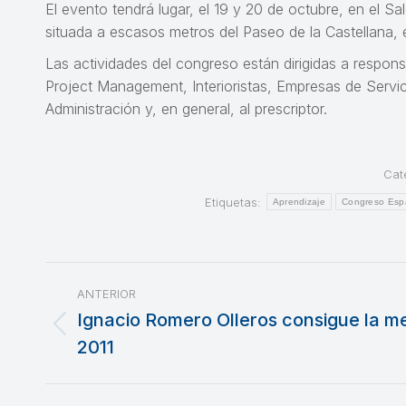
El evento tendrá lugar, el 19 y 20 de octubre, en el Sa
situada a escasos metros del Paseo de la Castellana,
Las actividades del congreso están dirigidas a respons
Project Management, Interioristas, Empresas de Servic
Administración y, en general, al prescriptor.
Cat
Etiquetas:
Aprendizaje
Congreso Esp
Navegación
ANTERIOR
entre
Ignacio Romero Olleros consigue la m
Publicación
2011
publicaciones
anterior: