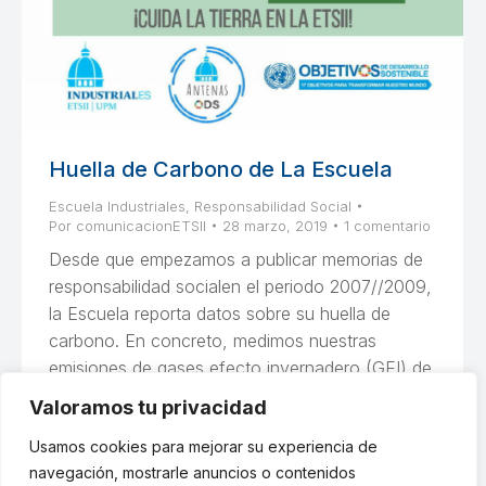
Huella de Carbono de La Escuela
Escuela Industriales
,
Responsabilidad Social
Por
comunicacionETSII
28 marzo, 2019
1 comentario
Desde que empezamos a publicar memorias de
responsabilidad socialen el periodo 2007//2009,
la Escuela reporta datos sobre su huella de
carbono. En concreto, medimos nuestras
emisiones de gases efecto invernadero (GEI) de
alcance 1 y 2. En el alcance 1, tenemos en
Valoramos tu privacidad
cuenta sólo las emisiones directas de la Escuela,
Usamos cookies para mejorar su experiencia de
es decir, aquellas que generamos in situy…
navegación, mostrarle anuncios o contenidos