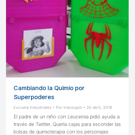
Cambiando la Quimio por
Superpoderes
Escuela Industriales
Por
indusupm
26 abril, 2018
El padre de un niño con Leucemia pidió ayuda a
través de Twitter. Quería cajas para esconder las
bolsas de quimioterapia con los personajes