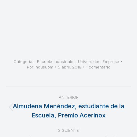
Categorías:
Escuela Industriales
,
Universidad-Empresa
Por
indusupm
5 abril, 2018
1 comentario
Navegación
ANTERIOR
entre
Almudena Menéndez, estudiante de la
Publicación
Escuela, Premio Acerinox
publicaciones
anterior:
SIGUIENTE