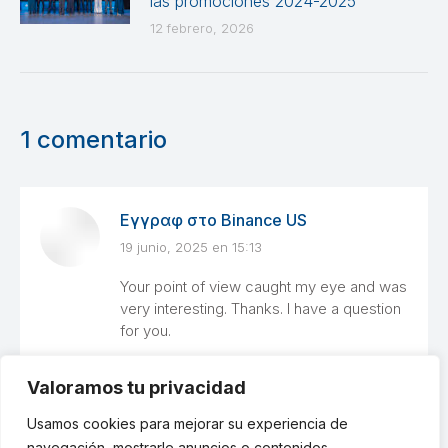
las promociones 2024-2025
12 febrero, 2026
1 comentario
Εγγραφ στο Binance US
19 junio, 2025 en 15:13
dice:
Your point of view caught my eye and was
very interesting. Thanks. I have a question
for you.
Valoramos tu privacidad
Usamos cookies para mejorar su experiencia de
Los comentarios están cerrados
navegación, mostrarle anuncios o contenidos