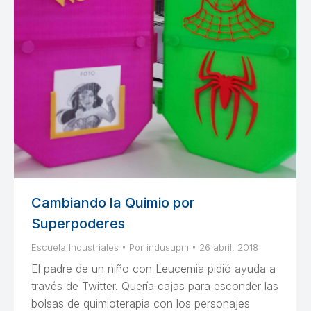
Cambiando la Quimio por
Superpoderes
Escuela Industriales
Por
indusupm
26 abril, 2018
El padre de un niño con Leucemia pidió ayuda a
través de Twitter. Quería cajas para esconder las
bolsas de quimioterapia con los personajes