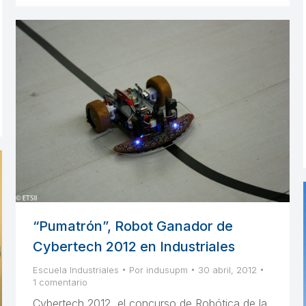
“Pumatrón”, Robot Ganador de
Cybertech 2012 en Industriales
Escuela Industriales
Por
indusupm
30 abril, 2012
1 comentario
Cybertech 2012, el concurso de Robótica de la