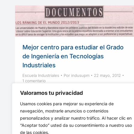
Mejor centro para estudiar el Grado
de Ingeniería en Tecnologías
Industriales
Escuela Industriales
Por
indusupm
22 mayo, 2012
1 comentario
El Mundo, en su nuevo ranking de Educación
Valoramos tu privacidad
Superior, sitúa a la Escuela Técnica Superior
Usamos cookies para mejorar su experiencia de
de Ingenieros Industriales de Madrid entre las
navegación, mostrarle anuncios o contenidos
instituciones académicas mejor valoradas.
personalizados y analizar nuestro tráfico. Al hacer clic en
“Aceptar todo” usted da su consentimiento a nuestro uso
de las cookies.