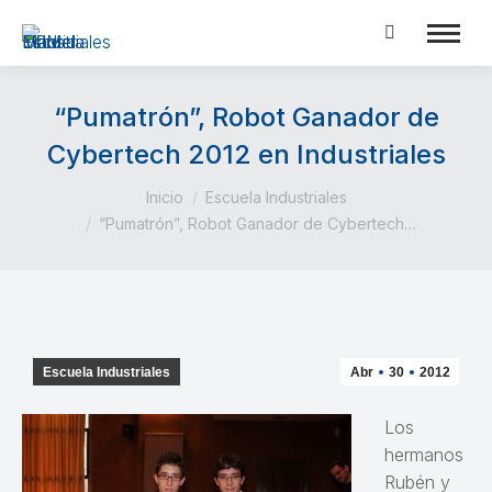
Buscar:
“Pumatrón”, Robot Ganador de
Cybertech 2012 en Industriales
Estás aquí:
Inicio
Escuela Industriales
“Pumatrón”, Robot Ganador de Cybertech…
Escuela Industriales
Abr
30
2012
Los
hermanos
Rubén y