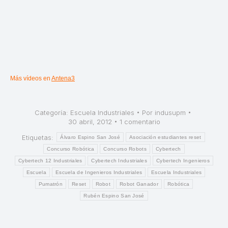
Más vídeos en
Antena3
Categoría:
Escuela Industriales
Por
indusupm
30 abril, 2012
1 comentario
Etiquetas:
Álvaro Espino San José
Asociación estudiantes reset
Concurso Robótica
Concurso Robots
Cybertech
Cybertech 12 Industriales
Cybertech Industriales
Cybertech Ingenieros
Escuela
Escuela de Ingenieros Industriales
Escuela Industriales
Pumatrón
Reset
Robot
Robot Ganador
Robótica
Rubén Espino San José