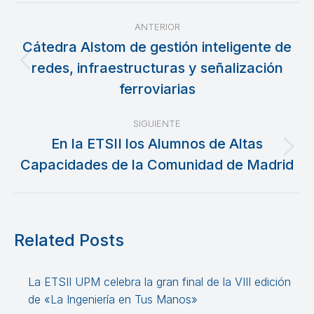
Navegación
ANTERIOR
entre
Cátedra Alstom de gestión inteligente de
redes, infraestructuras y señalización
Publicación
publicaciones
anterior:
ferroviarias
SIGUIENTE
En la ETSII los Alumnos de Altas
Publicación
Capacidades de la Comunidad de Madrid
siguiente:
Related Posts
La ETSII UPM celebra la gran final de la VIII edición
de «La Ingeniería en Tus Manos»