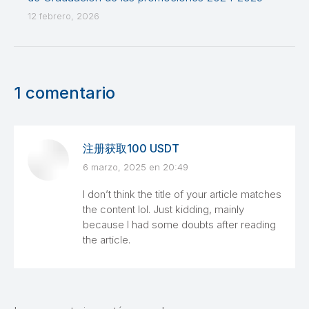
12 febrero, 2026
1 comentario
注册获取100 USDT
6 marzo, 2025 en 20:49
dice:
I don’t think the title of your article matches
the content lol. Just kidding, mainly
because I had some doubts after reading
the article.