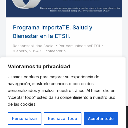
Programa ImportaTE. Salud y
Bienestar en la ETSII.
Responsabilidad Social
Por
comunicacionETSII
9 enero, 2024
1 comentario
El Programa ImportaTE tiene como propósito
Valoramos tu privacidad
hacer fácil la adquisición, elección y
mantenimiento de prácticas saludables.
Usamos cookies para mejorar su experiencia de
navegación, mostrarle anuncios o contenidos
personalizados y analizar nuestro tráfico. Al hacer clic en
“Aceptar todo” usted da su consentimiento a nuestro uso
de las cookies.
Personalizar
Rechazar todo
Aceptar todo
© ETSII UPM - una web de
believe