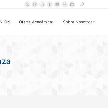
Buscar:
X
Instagram
Linkedin
Facebook
YouTube
Flickr
Sitio
page
page
page
page
page
page
web
opens
opens
opens
opens
opens
opens
page
 IN-ON
Oferta Académica
Sobre Nosotros
in
in
in
in
in
in
opens
new
new
new
new
new
new
in
window
window
window
window
window
window
new
window
aza