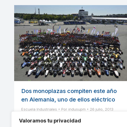
Dos monoplazas compiten este año
en Alemania, uno de ellos eléctrico
Escuela Industriales
Por
indusupm
26 julio, 2013
No es el coche más rápido el que gana una
Valoramos tu privacidad
competición Formula Student, sino el que