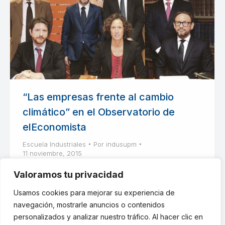
“Las empresas frente al cambio
climático” en el Observatorio de
elEconomista
Escuela Industriales
Por
indusupm
11 noviembre, 2015
Un total de 196 países se reunirán entre el 30 de
Valoramos tu privacidad
noviembre y el 11 de diciembre en la Cumbre
Usamos cookies para mejorar su experiencia de
climática de París
navegación, mostrarle anuncios o contenidos
personalizados y analizar nuestro tráfico. Al hacer clic en